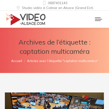
0687401143
Studio vidéo à Colmar en Alsace (Grand Est)
Archives de l’étiquette :
captation multicaméra
Vous êtes ici :
Accueil
Articles avec l’étiquette "captation multicaméra"