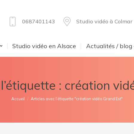
0687401143
Studio vidéo à Colmar
Studio vidéo en Alsace
Actualités / blog
l’étiquette :
création vid
Vous êtes ici :
Accueil
Articles avec l’étiquette "création vidéo Grand Est"