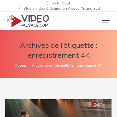
0687401143
Studio vidéo à Colmar en Alsace (Grand Est)
Archives de l’étiquette :
enregistrement 4K
Vous êtes ici :
Accueil
Articles avec l’étiquette "enregistrement 4K"