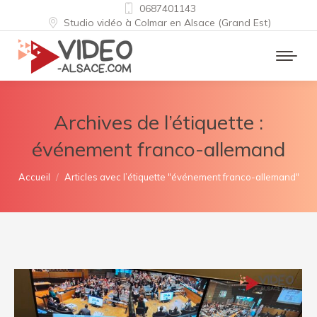
0687401143
Studio vidéo à Colmar en Alsace (Grand Est)
Archives de l’étiquette :
événement franco-allemand
Vous êtes ici :
Accueil
Articles avec l’étiquette "événement franco-allemand"