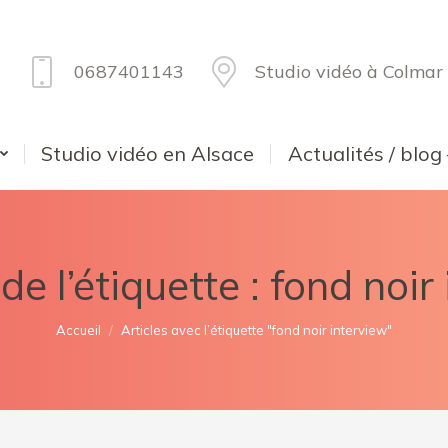
0687401143
Studio vidéo à Colmar
Studio vidéo en Alsace
Actualités / blog
de l’étiquette :
fond noir
Vous êtes ici :
Accueil
Articles avec l’étiquette "fond noir interview"