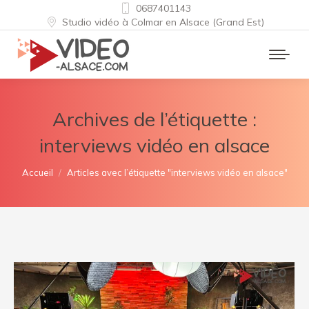
0687401143
Studio vidéo à Colmar en Alsace (Grand Est)
Archives de l’étiquette :
interviews vidéo en alsace
Vous êtes ici :
Accueil
Articles avec l’étiquette "interviews vidéo en alsace"