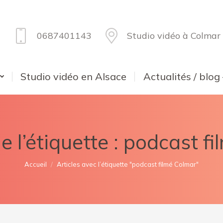
0687401143
Studio vidéo à Colmar
Studio vidéo en Alsace
Actualités / blog
e l’étiquette :
podcast fi
Vous êtes ici :
Accueil
Articles avec l’étiquette "podcast filmé Colmar"