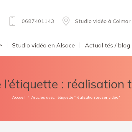
0687401143
Studio vidéo à Colmar
Studio vidéo en Alsace
Actualités / blog
l’étiquette :
réalisation 
Vous êtes ici :
Accueil
Articles avec l’étiquette "réalisation teaser vidéo"