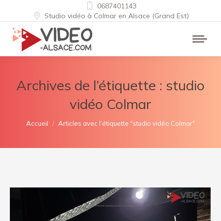
0687401143
Studio vidéo à Colmar en Alsace (Grand Est)
Archives de l’étiquette :
studio
vidéo Colmar
Vous êtes ici :
Accueil
Articles avec l’étiquette "studio vidéo Colmar"