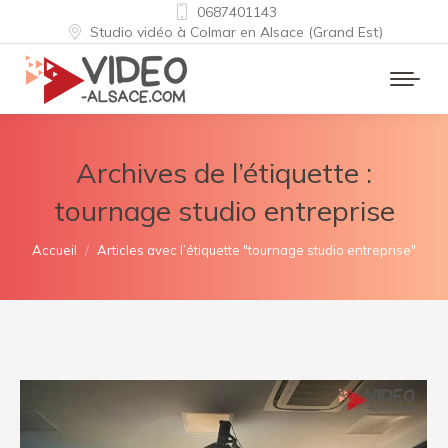
0687401143
Studio vidéo à Colmar en Alsace (Grand Est)
Archives de l’étiquette :
tournage studio entreprise
Vous êtes ici :
Accueil
Articles avec l’étiquette "tournage studio entreprise"