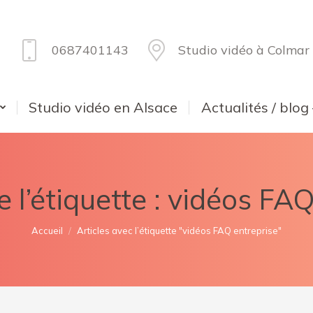
0687401143
Studio vidéo à Colmar
Studio vidéo en Alsace
Actualités / blog
 l’étiquette :
vidéos FAQ
Vous êtes ici :
Accueil
Articles avec l’étiquette "vidéos FAQ entreprise"